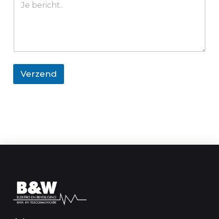
m
e
r
k
i
n
g
*
Verzend